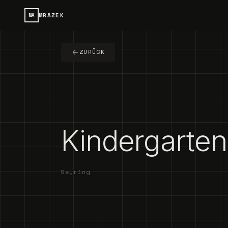
MRAZEK
MA
ZURÜCK
Kindergarten
Seyring