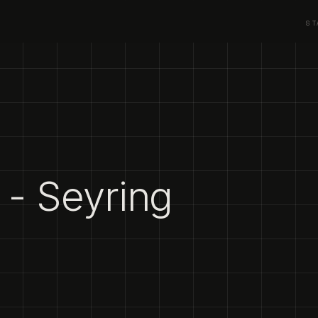
ST
 - Seyring
1